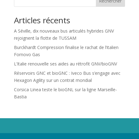
Rechercher
Articles récents
A Séville, dix nouveaux bus articulés hybrides GNV
rejoignent la flotte de TUSSAM
Burckhardt Compression finalise le rachat de l’italien
Fornovo Gas
L’Italie renouvelle ses aides au rétrofit GNV/bioGNV
Réservoirs GNC et bioGNC : Iveco Bus s’engage avec
Hexagon Agility sur un contrat mondial
Corsica Linea teste le bioGNL sur la ligne Marseille-
Bastia
Propriété de Territoire d'Energie Lot-et-Garonne. Voir