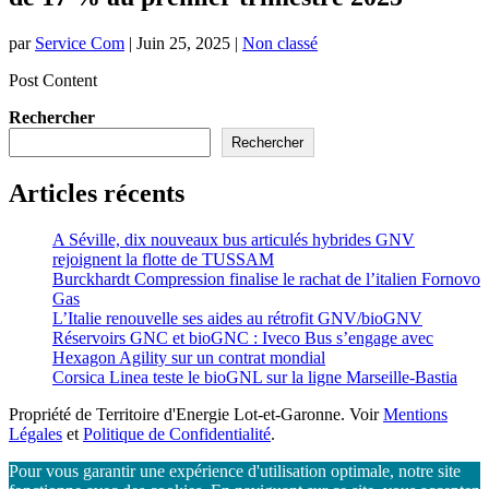
par
Service Com
|
Juin 25, 2025
|
Non classé
Post Content
Rechercher
Rechercher
Articles récents
A Séville, dix nouveaux bus articulés hybrides GNV
rejoignent la flotte de TUSSAM
Burckhardt Compression finalise le rachat de l’italien Fornovo
Gas
L’Italie renouvelle ses aides au rétrofit GNV/bioGNV
Réservoirs GNC et bioGNC : Iveco Bus s’engage avec
Hexagon Agility sur un contrat mondial
Corsica Linea teste le bioGNL sur la ligne Marseille-Bastia
Propriété de Territoire d'Energie Lot-et-Garonne. Voir
Mentions
Légales
et
Politique de Confidentialité
.
Pour vous garantir une expérience d'utilisation optimale, notre site