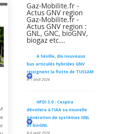
Gaz-Mobilite.fr -
Actus GNV region
Gaz-Mobilite.fr -
Actus GNV region :
GNL, GNC, bioGNV,
biogaz etc...
A Séville, dix nouveaux
bus articulés hybrides GNV
rejoignent la flotte de TUSSAM
n
le 7 août 2026
HPDI 3.0 : Cespira
EM
dévoilera à l'IAA sa nouvelle
de
génération de systèmes GNL
et bioGNL
er
le 6 août 2026