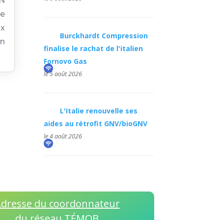
N
re
ux
Burckhardt Compression
n
finalise le rachat de l'italien
Fornovo Gas
le 5 août 2026
L'Italie renouvelle ses
aides au rétrofit GNV/bioGNV
le 4 août 2026
dresse du coordonnateur
du réseau TÉMOB