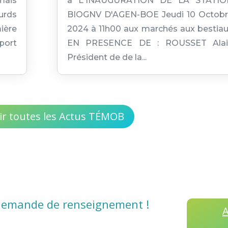
mais
à L'INAUGURATION DE LA STATIO
urds
BIOGNV D'AGEN-BOE Jeudi 10 Octob
ière
2024 à 11h00 aux marchés aux bestia
port
EN PRESENCE DE : ROUSSET Alai
Président de de la...
ir toutes les Actus TÉMOB
demande de renseignement !
A