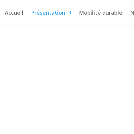
Accueil
Présentation
Mobilité durable
N
res
 nombreux acteurs des
. Découvrez-les ici !