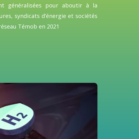
nt généralisées pour aboutir à la
ures, syndicats d’énergie et sociétés
 réseau Témob en 2021