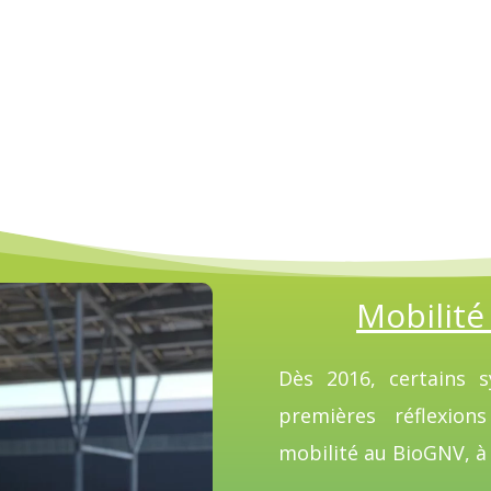
Mobilité
Dès 2016, certains sy
premières réflexio
mobilité au BioGNV, à