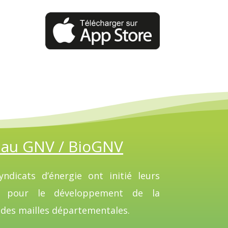
 au GNV / BioGNV
ndicats d’énergie ont initié leurs
ns pour le développement de la
 des mailles départementales.