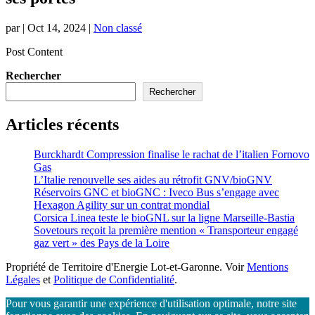
par
|
Oct 14, 2024
|
Non classé
Post Content
Rechercher
Rechercher
Articles récents
Burckhardt Compression finalise le rachat de l’italien Fornovo
Gas
L’Italie renouvelle ses aides au rétrofit GNV/bioGNV
Réservoirs GNC et bioGNC : Iveco Bus s’engage avec
Hexagon Agility sur un contrat mondial
Corsica Linea teste le bioGNL sur la ligne Marseille-Bastia
Sovetours reçoit la première mention « Transporteur engagé
gaz vert » des Pays de la Loire
Propriété de Territoire d'Energie Lot-et-Garonne. Voir
Mentions
Légales
et
Politique de Confidentialité
.
Pour vous garantir une expérience d'utilisation optimale, notre site