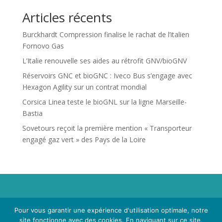
Articles récents
Burckhardt Compression finalise le rachat de l’italien
Fornovo Gas
L’Italie renouvelle ses aides au rétrofit GNV/bioGNV
Réservoirs GNC et bioGNC : Iveco Bus s’engage avec
Hexagon Agility sur un contrat mondial
Corsica Linea teste le bioGNL sur la ligne Marseille-
Bastia
Sovetours reçoit la première mention « Transporteur
engagé gaz vert » des Pays de la Loire
Propriété de Territoire d'Energie Lot-et-Garonne. Voir
Pour vous garantir une expérience d'utilisation optimale, notre
Mentions Légales
et
Politique de Confidentialité
.
site fonctionne avec des cookies. En naviguant sur ce site,