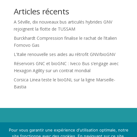
Articles récents
A Séville, dix nouveaux bus articulés hybrides GNV
rejoignent la flotte de TUSSAM
Burckhardt Compression finalise le rachat de l’italien
Fornovo Gas
L’Italie renouvelle ses aides au rétrofit GNV/bioGNV
Réservoirs GNC et bioGNC : Iveco Bus s’engage avec
Hexagon Agility sur un contrat mondial
Corsica Linea teste le bioGNL sur la ligne Marseille-
Bastia
Propriété de Territoire d'Energie Lot-et-Garonne. Voir
Pour vous garantir une expérience d'utilisation optimale, notre
Mentions Légales
et
Politique de Confidentialité
.
site fonctionne avec des cookies. En naviguant sur ce site,