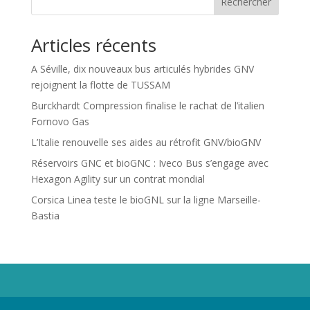
Rechercher
Articles récents
A Séville, dix nouveaux bus articulés hybrides GNV
rejoignent la flotte de TUSSAM
Burckhardt Compression finalise le rachat de l’italien
Fornovo Gas
L’Italie renouvelle ses aides au rétrofit GNV/bioGNV
Réservoirs GNC et bioGNC : Iveco Bus s’engage avec
Hexagon Agility sur un contrat mondial
Corsica Linea teste le bioGNL sur la ligne Marseille-
Bastia
Propriété de Territoire d'Energie Lot-et-Garonne. Voir