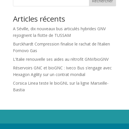
Rechercher
Articles récents
A Séville, dix nouveaux bus articulés hybrides GNV
rejoignent la flotte de TUSSAM
Burckhardt Compression finalise le rachat de l’italien
Fornovo Gas
L’Italie renouvelle ses aides au rétrofit GNV/bioGNV
Réservoirs GNC et bioGNC : Iveco Bus s’engage avec
Hexagon Agility sur un contrat mondial
Corsica Linea teste le bioGNL sur la ligne Marseille-
Bastia
Propriété de Territoire d'Energie Lot-et-Garonne. Voir