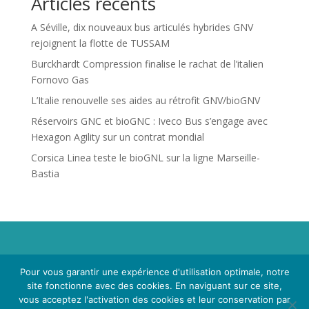
Articles récents
A Séville, dix nouveaux bus articulés hybrides GNV
rejoignent la flotte de TUSSAM
Burckhardt Compression finalise le rachat de l’italien
Fornovo Gas
L’Italie renouvelle ses aides au rétrofit GNV/bioGNV
Réservoirs GNC et bioGNC : Iveco Bus s’engage avec
Hexagon Agility sur un contrat mondial
Corsica Linea teste le bioGNL sur la ligne Marseille-
Bastia
Propriété de Territoire d'Energie Lot-et-Garonne. Voir
Pour vous garantir une expérience d'utilisation optimale, notre
Mentions Légales
et
Politique de Confidentialité
.
site fonctionne avec des cookies. En naviguant sur ce site,
vous acceptez l'activation des cookies et leur conservation par