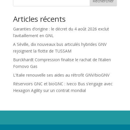
Rechercher
Articles récents
Garanties d’origine : le décret du 4 août 2026 exclut
l’avitaillement en GNL
A Séville, dix nouveaux bus articulés hybrides GNV
rejoignent la flotte de TUSSAM
Burckhardt Compression finalise le rachat de l’italien
Fornovo Gas
L’Italie renouvelle ses aides au rétrofit GNV/bioGNV
Réservoirs GNC et bioGNC : Iveco Bus s’engage avec
Hexagon Agility sur un contrat mondial
Propriété de Territoire d'Energie Lot-et-Garonne. Voir