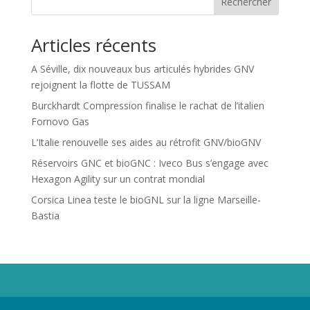
Rechercher
Articles récents
A Séville, dix nouveaux bus articulés hybrides GNV
rejoignent la flotte de TUSSAM
Burckhardt Compression finalise le rachat de l’italien
Fornovo Gas
L’Italie renouvelle ses aides au rétrofit GNV/bioGNV
Réservoirs GNC et bioGNC : Iveco Bus s’engage avec
Hexagon Agility sur un contrat mondial
Corsica Linea teste le bioGNL sur la ligne Marseille-
Bastia
Propriété de Territoire d'Energie Lot-et-Garonne. Voir