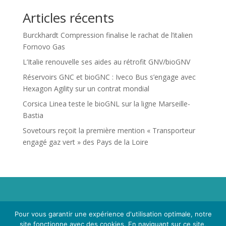
Articles récents
Burckhardt Compression finalise le rachat de l’italien
Fornovo Gas
L’Italie renouvelle ses aides au rétrofit GNV/bioGNV
Réservoirs GNC et bioGNC : Iveco Bus s’engage avec
Hexagon Agility sur un contrat mondial
Corsica Linea teste le bioGNL sur la ligne Marseille-
Bastia
Sovetours reçoit la première mention « Transporteur
engagé gaz vert » des Pays de la Loire
Propriété de Territoire d'Energie Lot-et-Garonne. Voir
Pour vous garantir une expérience d'utilisation optimale, notre
Mentions Légales
et
Politique de Confidentialité
.
site fonctionne avec des cookies. En naviguant sur ce site,