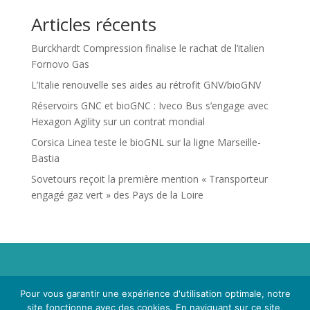
Articles récents
Burckhardt Compression finalise le rachat de l’italien
Fornovo Gas
L’Italie renouvelle ses aides au rétrofit GNV/bioGNV
Réservoirs GNC et bioGNC : Iveco Bus s’engage avec
Hexagon Agility sur un contrat mondial
Corsica Linea teste le bioGNL sur la ligne Marseille-
Bastia
Sovetours reçoit la première mention « Transporteur
engagé gaz vert » des Pays de la Loire
Propriété de Territoire d'Energie Lot-et-Garonne. Voir
Pour vous garantir une expérience d'utilisation optimale, notre
Mentions Légales
et
Politique de Confidentialité
.
site fonctionne avec des cookies. En naviguant sur ce site,