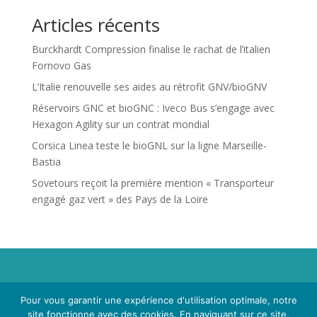
Articles récents
Burckhardt Compression finalise le rachat de l’italien
Fornovo Gas
L’Italie renouvelle ses aides au rétrofit GNV/bioGNV
Réservoirs GNC et bioGNC : Iveco Bus s’engage avec
Hexagon Agility sur un contrat mondial
Corsica Linea teste le bioGNL sur la ligne Marseille-
Bastia
Sovetours reçoit la première mention « Transporteur
engagé gaz vert » des Pays de la Loire
Propriété de Territoire d'Energie Lot-et-Garonne. Voir
Pour vous garantir une expérience d'utilisation optimale, notre
Mentions Légales
et
Politique de Confidentialité
.
site fonctionne avec des cookies. En naviguant sur ce site,