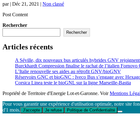
par
|
Déc 21, 2021
|
Non classé
Post Content
Rechercher
Rechercher
Articles récents
A Séville, dix nouveaux bus articulés hybrides GNV rejoignen
Burckhardt Compression finalise le rachat de l’italien Fornovo
L’Italie renouvelle ses aides au rétrofit GNV/bioGNV
Réservoirs GNC et bioGNC : Iveco Bus s’engage avec Hexagon 
Corsica Linea teste le bioGNL sur la ligne Marseille-Bastia
Propriété de Territoire d'Energie Lot-et-Garonne. Voir
Mentions Léga
Pour vous garantir une expérience d'utilisation optimale, notre site fo
d'1 mois.
J'accepte
Je refuse
Politique de Confidentialité