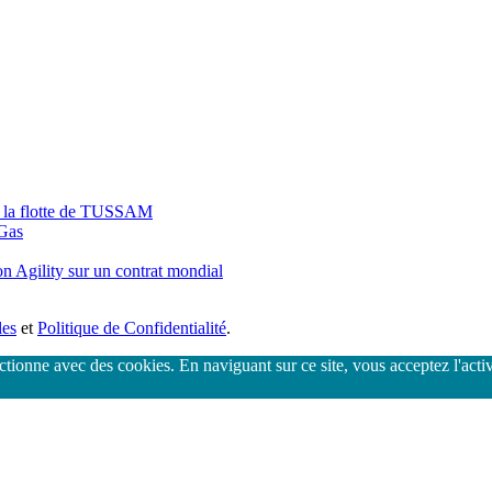
t la flotte de TUSSAM
 Gas
Agility sur un contrat mondial
les
et
Politique de Confidentialité
.
nctionne avec des cookies. En naviguant sur ce site, vous acceptez l'acti