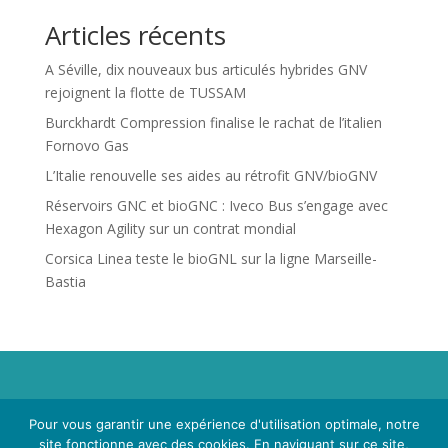
Articles récents
A Séville, dix nouveaux bus articulés hybrides GNV
rejoignent la flotte de TUSSAM
Burckhardt Compression finalise le rachat de l’italien
Fornovo Gas
L’Italie renouvelle ses aides au rétrofit GNV/bioGNV
Réservoirs GNC et bioGNC : Iveco Bus s’engage avec
Hexagon Agility sur un contrat mondial
Corsica Linea teste le bioGNL sur la ligne Marseille-
Bastia
Propriété de Territoire d'Energie Lot-et-Garonne. Voir
Pour vous garantir une expérience d'utilisation optimale, notre
Mentions Légales
et
Politique de Confidentialité
.
site fonctionne avec des cookies. En naviguant sur ce site,