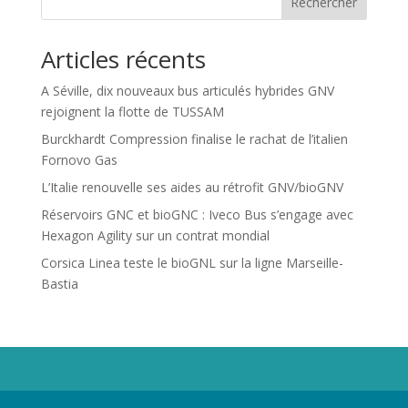
Rechercher
Articles récents
A Séville, dix nouveaux bus articulés hybrides GNV
rejoignent la flotte de TUSSAM
Burckhardt Compression finalise le rachat de l’italien
Fornovo Gas
L’Italie renouvelle ses aides au rétrofit GNV/bioGNV
Réservoirs GNC et bioGNC : Iveco Bus s’engage avec
Hexagon Agility sur un contrat mondial
Corsica Linea teste le bioGNL sur la ligne Marseille-
Bastia
Propriété de Territoire d'Energie Lot-et-Garonne. Voir