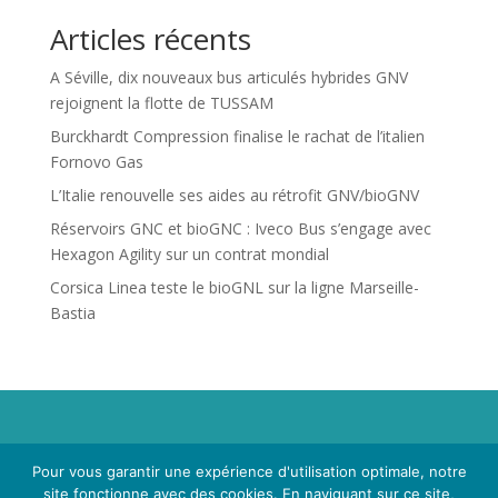
Articles récents
A Séville, dix nouveaux bus articulés hybrides GNV
rejoignent la flotte de TUSSAM
Burckhardt Compression finalise le rachat de l’italien
Fornovo Gas
L’Italie renouvelle ses aides au rétrofit GNV/bioGNV
Réservoirs GNC et bioGNC : Iveco Bus s’engage avec
Hexagon Agility sur un contrat mondial
Corsica Linea teste le bioGNL sur la ligne Marseille-
Bastia
Propriété de Territoire d'Energie Lot-et-Garonne. Voir
Pour vous garantir une expérience d'utilisation optimale, notre
Mentions Légales
et
Politique de Confidentialité
.
site fonctionne avec des cookies. En naviguant sur ce site,