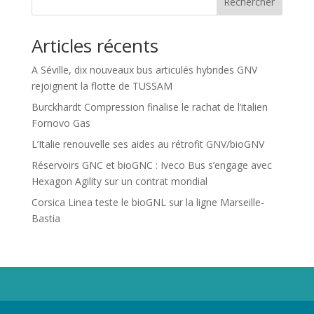
Rechercher
Articles récents
A Séville, dix nouveaux bus articulés hybrides GNV
rejoignent la flotte de TUSSAM
Burckhardt Compression finalise le rachat de l’italien
Fornovo Gas
L’Italie renouvelle ses aides au rétrofit GNV/bioGNV
Réservoirs GNC et bioGNC : Iveco Bus s’engage avec
Hexagon Agility sur un contrat mondial
Corsica Linea teste le bioGNL sur la ligne Marseille-
Bastia
Propriété de Territoire d'Energie Lot-et-Garonne. Voir