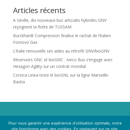
Articles récents
A Séville, dix nouveaux bus articulés hybrides GNV
rejoignent la flotte de TUSSAM
Burckhardt Compression finalise le rachat de l’italien
Fornovo Gas
L’Italie renouvelle ses aides au rétrofit GNV/bioGNV
Réservoirs GNC et bioGNC : Iveco Bus s’engage avec
Hexagon Agility sur un contrat mondial
Corsica Linea teste le bioGNL sur la ligne Marseille-
Bastia
Propriété de Territoire d'Energie Lot-et-Garonne. Voir
Pour vous garantir une expérience d'utilisation optimale, notre
Mentions Légales
et
Politique de Confidentialité
.
site fonctionne avec des cookies. En naviguant sur ce site,