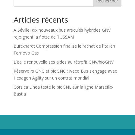
Rechercher
Articles récents
A Séville, dix nouveaux bus articulés hybrides GNV
rejoignent la flotte de TUSSAM
Burckhardt Compression finalise le rachat de l’italien
Fornovo Gas
L’Italie renouvelle ses aides au rétrofit GNV/bioGNV
Réservoirs GNC et bioGNC : Iveco Bus s’engage avec
Hexagon Agility sur un contrat mondial
Corsica Linea teste le bioGNL sur la ligne Marseille-
Bastia
Propriété de Territoire d'Energie Lot-et-Garonne. Voir