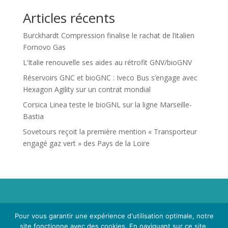
Articles récents
Burckhardt Compression finalise le rachat de l’italien
Fornovo Gas
L’Italie renouvelle ses aides au rétrofit GNV/bioGNV
Réservoirs GNC et bioGNC : Iveco Bus s’engage avec
Hexagon Agility sur un contrat mondial
Corsica Linea teste le bioGNL sur la ligne Marseille-
Bastia
Sovetours reçoit la première mention « Transporteur
engagé gaz vert » des Pays de la Loire
Propriété de Territoire d'Energie Lot-et-Garonne. Voir
Pour vous garantir une expérience d'utilisation optimale, notre
Mentions Légales
et
Politique de Confidentialité
.
site fonctionne avec des cookies. En naviguant sur ce site,