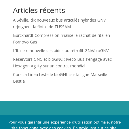
Articles récents
A Séville, dix nouveaux bus articulés hybrides GNV
rejoignent la flotte de TUSSAM
Burckhardt Compression finalise le rachat de l’italien
Fornovo Gas
L’Italie renouvelle ses aides au rétrofit GNV/bioGNV
Réservoirs GNC et bioGNC : Iveco Bus s’engage avec
Hexagon Agility sur un contrat mondial
Corsica Linea teste le bioGNL sur la ligne Marseille-
Bastia
Propriété de Territoire d'Energie Lot-et-Garonne. Voir
Pour vous garantir une expérience d'utilisation optimale, notre
Mentions Légales
et
Politique de Confidentialité
.
site fonctionne avec des cookies. En naviguant sur ce site,