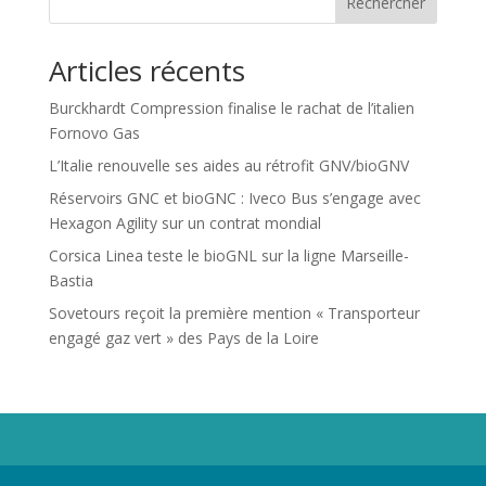
Rechercher
Articles récents
Burckhardt Compression finalise le rachat de l’italien
Fornovo Gas
L’Italie renouvelle ses aides au rétrofit GNV/bioGNV
Réservoirs GNC et bioGNC : Iveco Bus s’engage avec
Hexagon Agility sur un contrat mondial
Corsica Linea teste le bioGNL sur la ligne Marseille-
Bastia
Sovetours reçoit la première mention « Transporteur
engagé gaz vert » des Pays de la Loire
Propriété de Territoire d'Energie Lot-et-Garonne. Voir