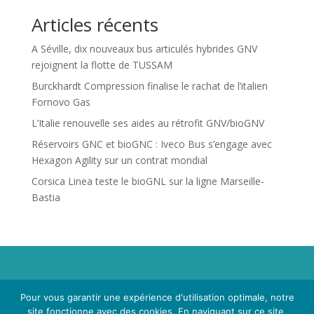
Articles récents
A Séville, dix nouveaux bus articulés hybrides GNV
rejoignent la flotte de TUSSAM
Burckhardt Compression finalise le rachat de l’italien
Fornovo Gas
L’Italie renouvelle ses aides au rétrofit GNV/bioGNV
Réservoirs GNC et bioGNC : Iveco Bus s’engage avec
Hexagon Agility sur un contrat mondial
Corsica Linea teste le bioGNL sur la ligne Marseille-
Bastia
Propriété de Territoire d'Energie Lot-et-Garonne. Voir
Pour vous garantir une expérience d'utilisation optimale, notre
Mentions Légales
et
Politique de Confidentialité
.
site fonctionne avec des cookies. En naviguant sur ce site,