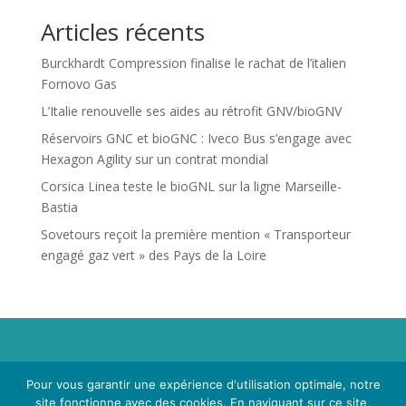
Articles récents
Burckhardt Compression finalise le rachat de l’italien
Fornovo Gas
L’Italie renouvelle ses aides au rétrofit GNV/bioGNV
Réservoirs GNC et bioGNC : Iveco Bus s’engage avec
Hexagon Agility sur un contrat mondial
Corsica Linea teste le bioGNL sur la ligne Marseille-
Bastia
Sovetours reçoit la première mention « Transporteur
engagé gaz vert » des Pays de la Loire
Propriété de Territoire d'Energie Lot-et-Garonne. Voir
Pour vous garantir une expérience d'utilisation optimale, notre
Mentions Légales
et
Politique de Confidentialité
.
site fonctionne avec des cookies. En naviguant sur ce site,