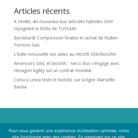
Articles récents
A Séville, dix nouveaux bus articulés hybrides GNV
rejoignent la flotte de TUSSAM
Burckhardt Compression finalise le rachat de l’italien
Fornovo Gas
L’Italie renouvelle ses aides au rétrofit GNV/bioGNV
Réservoirs GNC et bioGNC : Iveco Bus s’engage avec
Hexagon Agility sur un contrat mondial
Corsica Linea teste le bioGNL sur la ligne Marseille-
Bastia
Propriété de Territoire d'Energie Lot-et-Garonne. Voir
Pour vous garantir une expérience d'utilisation optimale, notre
Mentions Légales
et
Politique de Confidentialité
.
site fonctionne avec des cookies. En naviguant sur ce site,