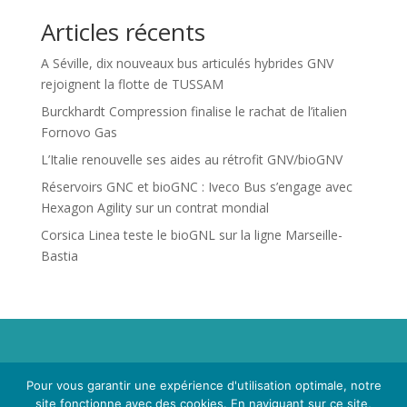
Articles récents
A Séville, dix nouveaux bus articulés hybrides GNV
rejoignent la flotte de TUSSAM
Burckhardt Compression finalise le rachat de l’italien
Fornovo Gas
L’Italie renouvelle ses aides au rétrofit GNV/bioGNV
Réservoirs GNC et bioGNC : Iveco Bus s’engage avec
Hexagon Agility sur un contrat mondial
Corsica Linea teste le bioGNL sur la ligne Marseille-
Bastia
Propriété de Territoire d'Energie Lot-et-Garonne. Voir
Pour vous garantir une expérience d'utilisation optimale, notre
Mentions Légales
et
Politique de Confidentialité
.
site fonctionne avec des cookies. En naviguant sur ce site,