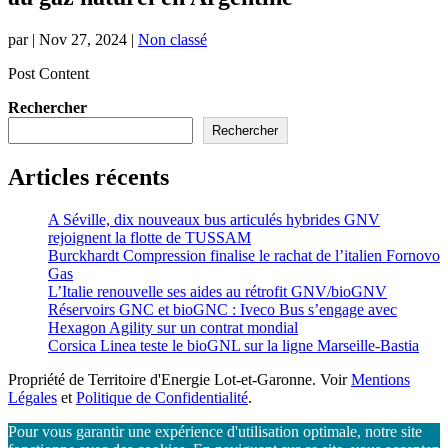
par
|
Nov 27, 2024
|
Non classé
Post Content
Rechercher
Rechercher
Articles récents
A Séville, dix nouveaux bus articulés hybrides GNV
rejoignent la flotte de TUSSAM
Burckhardt Compression finalise le rachat de l’italien Fornovo
Gas
L’Italie renouvelle ses aides au rétrofit GNV/bioGNV
Réservoirs GNC et bioGNC : Iveco Bus s’engage avec
Hexagon Agility sur un contrat mondial
Corsica Linea teste le bioGNL sur la ligne Marseille-Bastia
Propriété de Territoire d'Energie Lot-et-Garonne. Voir
Mentions
Légales
et
Politique de Confidentialité
.
Pour vous garantir une expérience d'utilisation optimale, notre site