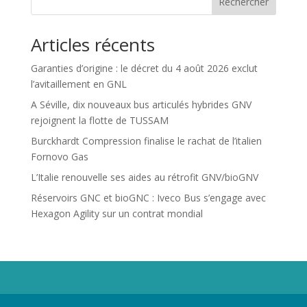
Rechercher
Articles récents
Garanties d’origine : le décret du 4 août 2026 exclut
l’avitaillement en GNL
A Séville, dix nouveaux bus articulés hybrides GNV
rejoignent la flotte de TUSSAM
Burckhardt Compression finalise le rachat de l’italien
Fornovo Gas
L’Italie renouvelle ses aides au rétrofit GNV/bioGNV
Réservoirs GNC et bioGNC : Iveco Bus s’engage avec
Hexagon Agility sur un contrat mondial
Propriété de Territoire d'Energie Lot-et-Garonne. Voir