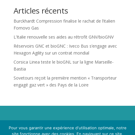
Articles récents
Burckhardt Compression finalise le rachat de l’italien
Fornovo Gas
L’Italie renouvelle ses aides au rétrofit GNV/bioGNV
Réservoirs GNC et bioGNC : Iveco Bus s’engage avec
Hexagon Agility sur un contrat mondial
Corsica Linea teste le bioGNL sur la ligne Marseille-
Bastia
Sovetours reçoit la première mention « Transporteur
engagé gaz vert » des Pays de la Loire
Propriété de Territoire d'Energie Lot-et-Garonne. Voir
Pour vous garantir une expérience d'utilisation optimale, notre
Mentions Légales
et
Politique de Confidentialité
.
site fonctionne avec des cookies. En naviguant sur ce site,