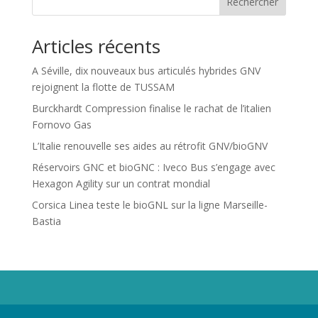
Rechercher
Articles récents
A Séville, dix nouveaux bus articulés hybrides GNV
rejoignent la flotte de TUSSAM
Burckhardt Compression finalise le rachat de l’italien
Fornovo Gas
L’Italie renouvelle ses aides au rétrofit GNV/bioGNV
Réservoirs GNC et bioGNC : Iveco Bus s’engage avec
Hexagon Agility sur un contrat mondial
Corsica Linea teste le bioGNL sur la ligne Marseille-
Bastia
Propriété de Territoire d'Energie Lot-et-Garonne. Voir