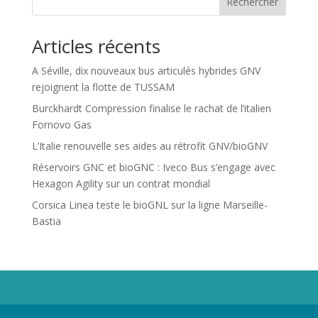
Rechercher
Articles récents
A Séville, dix nouveaux bus articulés hybrides GNV
rejoignent la flotte de TUSSAM
Burckhardt Compression finalise le rachat de l’italien
Fornovo Gas
L’Italie renouvelle ses aides au rétrofit GNV/bioGNV
Réservoirs GNC et bioGNC : Iveco Bus s’engage avec
Hexagon Agility sur un contrat mondial
Corsica Linea teste le bioGNL sur la ligne Marseille-
Bastia
Propriété de Territoire d'Energie Lot-et-Garonne. Voir