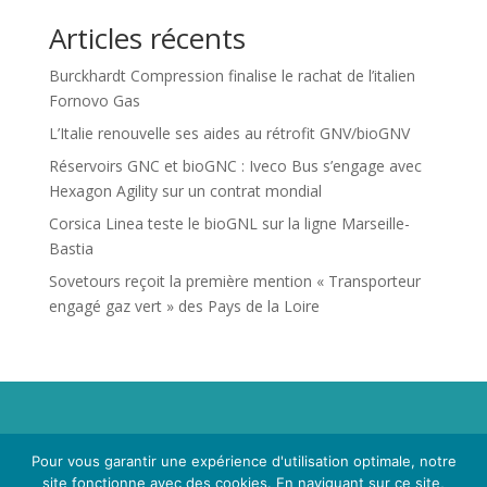
Articles récents
Burckhardt Compression finalise le rachat de l’italien
Fornovo Gas
L’Italie renouvelle ses aides au rétrofit GNV/bioGNV
Réservoirs GNC et bioGNC : Iveco Bus s’engage avec
Hexagon Agility sur un contrat mondial
Corsica Linea teste le bioGNL sur la ligne Marseille-
Bastia
Sovetours reçoit la première mention « Transporteur
engagé gaz vert » des Pays de la Loire
Propriété de Territoire d'Energie Lot-et-Garonne. Voir
Pour vous garantir une expérience d'utilisation optimale, notre
Mentions Légales
et
Politique de Confidentialité
.
site fonctionne avec des cookies. En naviguant sur ce site,