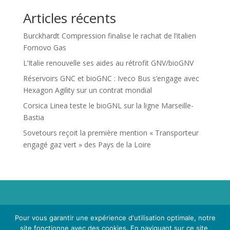
Articles récents
Burckhardt Compression finalise le rachat de l’italien
Fornovo Gas
L’Italie renouvelle ses aides au rétrofit GNV/bioGNV
Réservoirs GNC et bioGNC : Iveco Bus s’engage avec
Hexagon Agility sur un contrat mondial
Corsica Linea teste le bioGNL sur la ligne Marseille-
Bastia
Sovetours reçoit la première mention « Transporteur
engagé gaz vert » des Pays de la Loire
Propriété de Territoire d'Energie Lot-et-Garonne. Voir
Pour vous garantir une expérience d'utilisation optimale, notre
Mentions Légales
et
Politique de Confidentialité
.
site fonctionne avec des cookies. En naviguant sur ce site,