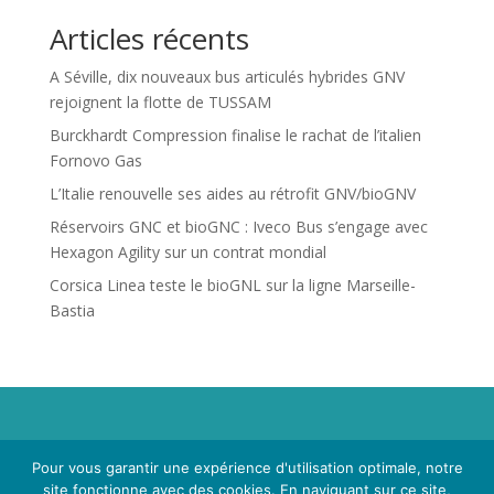
Articles récents
A Séville, dix nouveaux bus articulés hybrides GNV
rejoignent la flotte de TUSSAM
Burckhardt Compression finalise le rachat de l’italien
Fornovo Gas
L’Italie renouvelle ses aides au rétrofit GNV/bioGNV
Réservoirs GNC et bioGNC : Iveco Bus s’engage avec
Hexagon Agility sur un contrat mondial
Corsica Linea teste le bioGNL sur la ligne Marseille-
Bastia
Propriété de Territoire d'Energie Lot-et-Garonne. Voir
Pour vous garantir une expérience d'utilisation optimale, notre
Mentions Légales
et
Politique de Confidentialité
.
site fonctionne avec des cookies. En naviguant sur ce site,