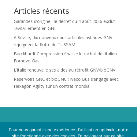
Articles récents
Garanties d’origine : le décret du 4 août 2026 exclut
l’avitaillement en GNL
A Séville, dix nouveaux bus articulés hybrides GNV
rejoignent la flotte de TUSSAM
Burckhardt Compression finalise le rachat de l’italien
Fornovo Gas
L’Italie renouvelle ses aides au rétrofit GNV/bioGNV
Réservoirs GNC et bioGNC : Iveco Bus s’engage avec
Hexagon Agility sur un contrat mondial
Propriété de Territoire d'Energie Lot-et-Garonne. Voir
Pour vous garantir une expérience d'utilisation optimale, notre
Mentions Légales
et
Politique de Confidentialité
.
site fonctionne avec des cookies. En naviguant sur ce site,