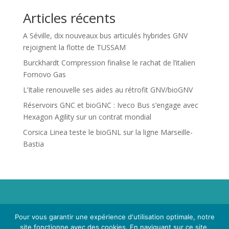
Articles récents
A Séville, dix nouveaux bus articulés hybrides GNV
rejoignent la flotte de TUSSAM
Burckhardt Compression finalise le rachat de l’italien
Fornovo Gas
L’Italie renouvelle ses aides au rétrofit GNV/bioGNV
Réservoirs GNC et bioGNC : Iveco Bus s’engage avec
Hexagon Agility sur un contrat mondial
Corsica Linea teste le bioGNL sur la ligne Marseille-
Bastia
Propriété de Territoire d'Energie Lot-et-Garonne. Voir
Pour vous garantir une expérience d'utilisation optimale, notre
Mentions Légales
et
Politique de Confidentialité
.
site fonctionne avec des cookies. En naviguant sur ce site,