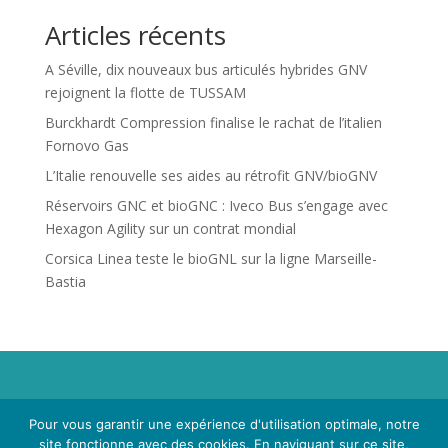
Articles récents
A Séville, dix nouveaux bus articulés hybrides GNV
rejoignent la flotte de TUSSAM
Burckhardt Compression finalise le rachat de l’italien
Fornovo Gas
L’Italie renouvelle ses aides au rétrofit GNV/bioGNV
Réservoirs GNC et bioGNC : Iveco Bus s’engage avec
Hexagon Agility sur un contrat mondial
Corsica Linea teste le bioGNL sur la ligne Marseille-
Bastia
Propriété de Territoire d'Energie Lot-et-Garonne. Voir
Pour vous garantir une expérience d'utilisation optimale, notre
Mentions Légales
et
Politique de Confidentialité
.
site fonctionne avec des cookies. En naviguant sur ce site,