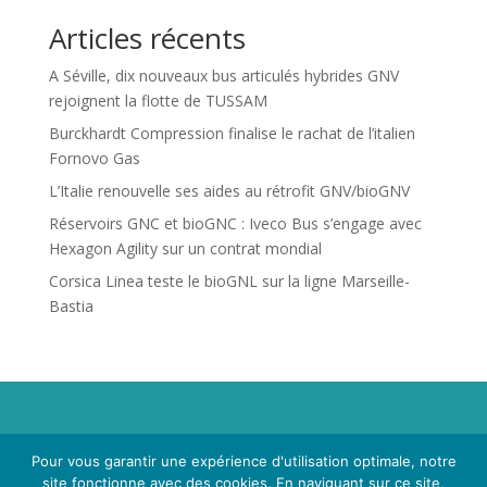
Articles récents
A Séville, dix nouveaux bus articulés hybrides GNV
rejoignent la flotte de TUSSAM
Burckhardt Compression finalise le rachat de l’italien
Fornovo Gas
L’Italie renouvelle ses aides au rétrofit GNV/bioGNV
Réservoirs GNC et bioGNC : Iveco Bus s’engage avec
Hexagon Agility sur un contrat mondial
Corsica Linea teste le bioGNL sur la ligne Marseille-
Bastia
Propriété de Territoire d'Energie Lot-et-Garonne. Voir
Pour vous garantir une expérience d'utilisation optimale, notre
Mentions Légales
et
Politique de Confidentialité
.
site fonctionne avec des cookies. En naviguant sur ce site,