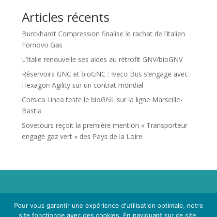
Articles récents
Burckhardt Compression finalise le rachat de l’italien
Fornovo Gas
L’Italie renouvelle ses aides au rétrofit GNV/bioGNV
Réservoirs GNC et bioGNC : Iveco Bus s’engage avec
Hexagon Agility sur un contrat mondial
Corsica Linea teste le bioGNL sur la ligne Marseille-
Bastia
Sovetours reçoit la première mention « Transporteur
engagé gaz vert » des Pays de la Loire
Propriété de Territoire d'Energie Lot-et-Garonne. Voir
Pour vous garantir une expérience d'utilisation optimale, notre
Mentions Légales
et
Politique de Confidentialité
.
site fonctionne avec des cookies. En naviguant sur ce site,