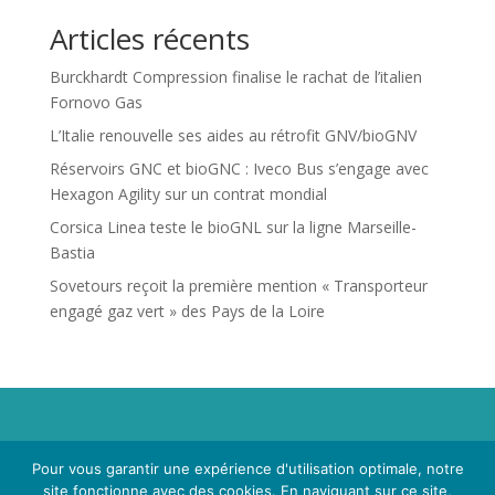
Articles récents
Burckhardt Compression finalise le rachat de l’italien
Fornovo Gas
L’Italie renouvelle ses aides au rétrofit GNV/bioGNV
Réservoirs GNC et bioGNC : Iveco Bus s’engage avec
Hexagon Agility sur un contrat mondial
Corsica Linea teste le bioGNL sur la ligne Marseille-
Bastia
Sovetours reçoit la première mention « Transporteur
engagé gaz vert » des Pays de la Loire
Propriété de Territoire d'Energie Lot-et-Garonne. Voir
Pour vous garantir une expérience d'utilisation optimale, notre
Mentions Légales
et
Politique de Confidentialité
.
site fonctionne avec des cookies. En naviguant sur ce site,