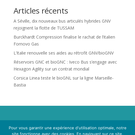
Articles récents
A Séville, dix nouveaux bus articulés hybrides GNV
rejoignent la flotte de TUSSAM
Burckhardt Compression finalise le rachat de l’italien
Fornovo Gas
L’Italie renouvelle ses aides au rétrofit GNV/bioGNV
Réservoirs GNC et bioGNC : Iveco Bus s’engage avec
Hexagon Agility sur un contrat mondial
Corsica Linea teste le bioGNL sur la ligne Marseille-
Bastia
Propriété de Territoire d'Energie Lot-et-Garonne. Voir
Pour vous garantir une expérience d'utilisation optimale, notre
Mentions Légales
et
Politique de Confidentialité
.
site fonctionne avec des cookies. En naviguant sur ce site,