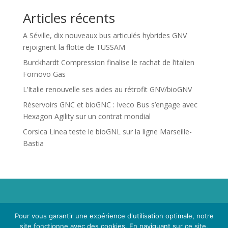
Articles récents
A Séville, dix nouveaux bus articulés hybrides GNV
rejoignent la flotte de TUSSAM
Burckhardt Compression finalise le rachat de l’italien
Fornovo Gas
L’Italie renouvelle ses aides au rétrofit GNV/bioGNV
Réservoirs GNC et bioGNC : Iveco Bus s’engage avec
Hexagon Agility sur un contrat mondial
Corsica Linea teste le bioGNL sur la ligne Marseille-
Bastia
Propriété de Territoire d'Energie Lot-et-Garonne. Voir
Pour vous garantir une expérience d'utilisation optimale, notre
Mentions Légales
et
Politique de Confidentialité
.
site fonctionne avec des cookies. En naviguant sur ce site,