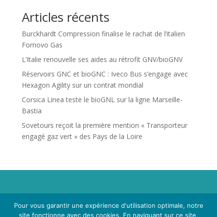
Articles récents
Burckhardt Compression finalise le rachat de l’italien
Fornovo Gas
L’Italie renouvelle ses aides au rétrofit GNV/bioGNV
Réservoirs GNC et bioGNC : Iveco Bus s’engage avec
Hexagon Agility sur un contrat mondial
Corsica Linea teste le bioGNL sur la ligne Marseille-
Bastia
Sovetours reçoit la première mention « Transporteur
engagé gaz vert » des Pays de la Loire
Propriété de Territoire d'Energie Lot-et-Garonne. Voir
Pour vous garantir une expérience d'utilisation optimale, notre
Mentions Légales
et
Politique de Confidentialité
.
site fonctionne avec des cookies. En naviguant sur ce site,