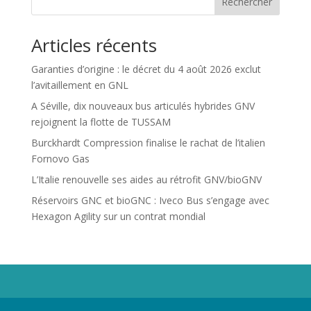
Rechercher
Articles récents
Garanties d’origine : le décret du 4 août 2026 exclut
l’avitaillement en GNL
A Séville, dix nouveaux bus articulés hybrides GNV
rejoignent la flotte de TUSSAM
Burckhardt Compression finalise le rachat de l’italien
Fornovo Gas
L’Italie renouvelle ses aides au rétrofit GNV/bioGNV
Réservoirs GNC et bioGNC : Iveco Bus s’engage avec
Hexagon Agility sur un contrat mondial
Propriété de Territoire d'Energie Lot-et-Garonne. Voir