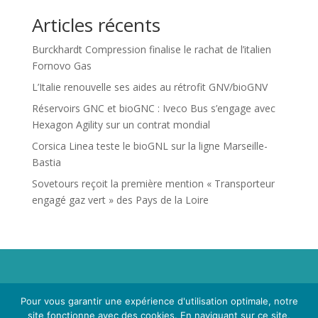
Articles récents
Burckhardt Compression finalise le rachat de l’italien
Fornovo Gas
L’Italie renouvelle ses aides au rétrofit GNV/bioGNV
Réservoirs GNC et bioGNC : Iveco Bus s’engage avec
Hexagon Agility sur un contrat mondial
Corsica Linea teste le bioGNL sur la ligne Marseille-
Bastia
Sovetours reçoit la première mention « Transporteur
engagé gaz vert » des Pays de la Loire
Propriété de Territoire d'Energie Lot-et-Garonne. Voir
Pour vous garantir une expérience d'utilisation optimale, notre
Mentions Légales
et
Politique de Confidentialité
.
site fonctionne avec des cookies. En naviguant sur ce site,