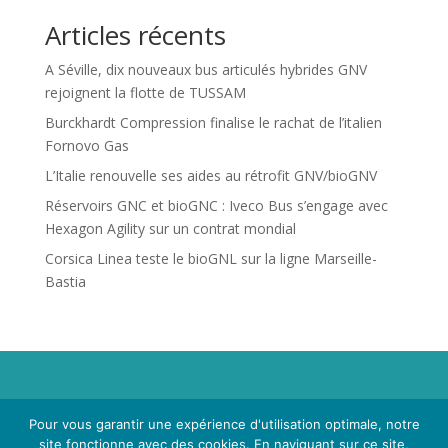
Articles récents
A Séville, dix nouveaux bus articulés hybrides GNV
rejoignent la flotte de TUSSAM
Burckhardt Compression finalise le rachat de l’italien
Fornovo Gas
L’Italie renouvelle ses aides au rétrofit GNV/bioGNV
Réservoirs GNC et bioGNC : Iveco Bus s’engage avec
Hexagon Agility sur un contrat mondial
Corsica Linea teste le bioGNL sur la ligne Marseille-
Bastia
Propriété de Territoire d'Energie Lot-et-Garonne. Voir
Pour vous garantir une expérience d'utilisation optimale, notre
Mentions Légales
et
Politique de Confidentialité
.
site fonctionne avec des cookies. En naviguant sur ce site,